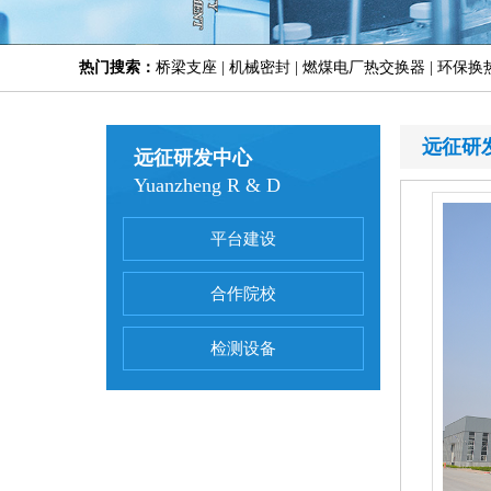
热门搜索：
桥梁支座 | 机械密封 | 燃煤电厂热交换器 | 环保换
远征研
远征研发中心
Yuanzheng R & D
平台建设
合作院校
检测设备