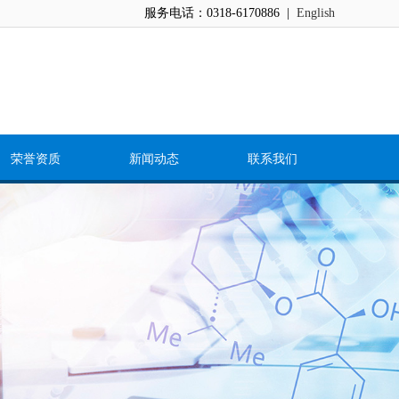
服务电话：0318-6170886 |
English
荣誉资质
新闻动态
联系我们