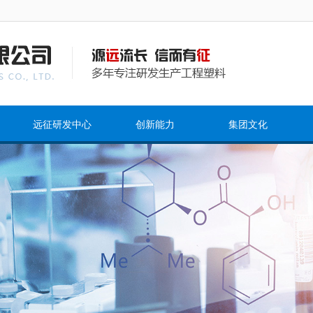
远征研发中心
创新能力
集团文化