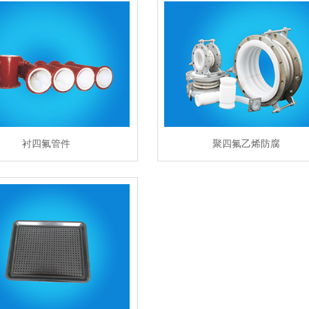
衬四氟管件
聚四氟乙烯防腐