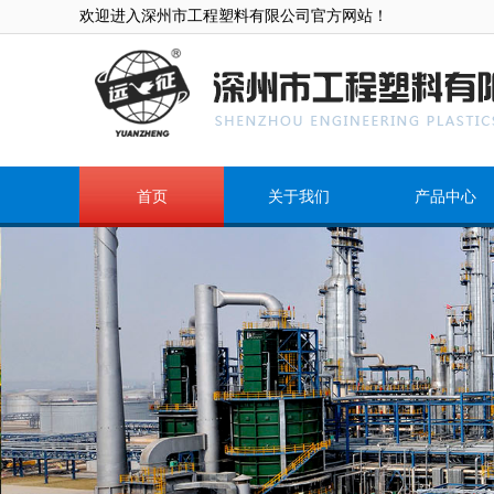
欢迎进入深州市工程塑料有限公司官方网站！
首页
关于我们
产品中心