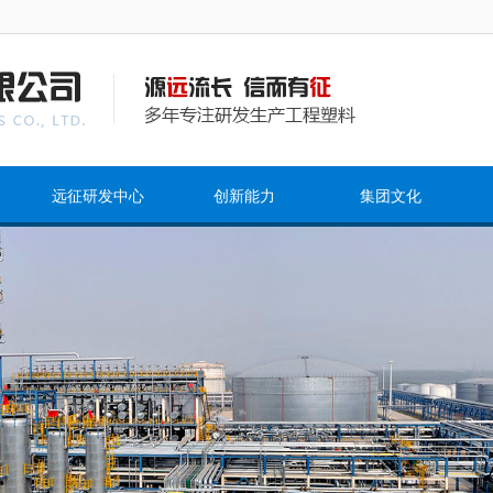
远征研发中心
创新能力
集团文化