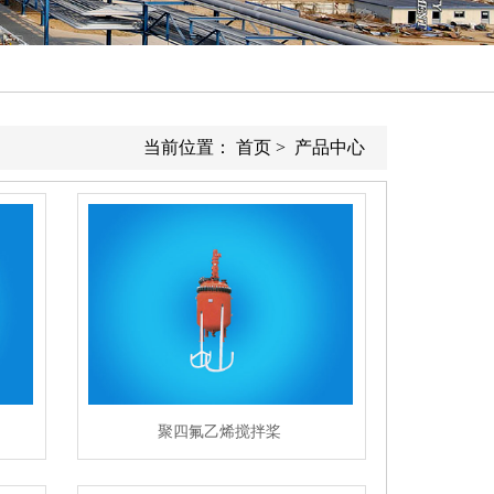
当前位置：
首页
>
产品中心
聚四氟乙烯搅拌桨